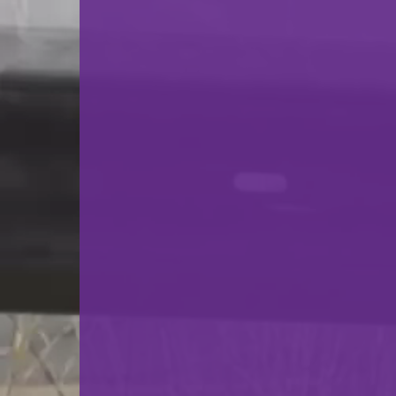
20.06.2026
08:00
Stand de Tir Differdange
Grand Prix de Luxembourg 2026
Club des Tireurs Fosse et Skeet
21.06.2026
08:00
Stand de Tir Differdange