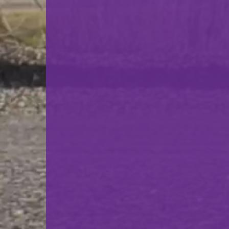
Grand Prix de Luxembourg 2026
Club des Tireurs Fosse et Skeet
23.06.2026
15:00
Terrain Pétanque Lasauvage
Tournoi d'antan de Lasauvage
Club Bouliste Lasauvage