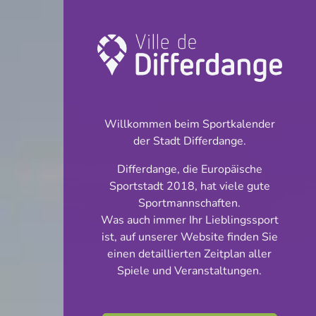
Juni 2026
Andere
Coupe
Willkommen beim Sportkalender
Gala
Sportfest
der Stadt Differdange.
Turnier
Wettkampf
Differdange, die Europäische
Sportstadt 2018, hat viele gute
Sportmannschaften.
04.06.2026
Was auch immer Ihr Lieblingssport
19:30
ist, auf unserer Website finden Sie
einen detaillierten Zeitplan aller
Stade Koericherberg - Hobscheid
Spiele und Veranstaltungen.
Match de barrage - Division I - Division II