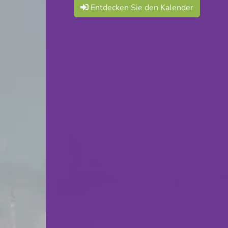
Cercle Sportif Oberkorn
Entdecken Sie den Kalender
06.06.2026
17:00
Stade FC The Belval Belvaux
Coupe Corporatif - Finale
F.C. Commune Differdange