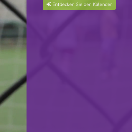
Entdecken Sie den Kalender
Cercle Sportif Oberkorn
VS
US Folschette
zurück
© Ville de Differdange