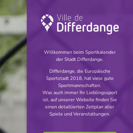
Turnier: Football
INFOS
Willkommen beim Sportkalender
der Stadt Differdange.
04.06.2026
Differdange, die Europäische
19:30
Sportstadt 2018, hat viele gute
Stade Koericherberg - Hobscheid
Sportmannschaften.
Was auch immer Ihr Lieblingssport
Match de barrage -
ist, auf unserer Website finden Sie
Teilen
einen detaillierten Zeitplan aller
Division I - Division II
Spiele und Veranstaltungen.