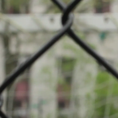
ier: Football
al (Terrain synthétique)