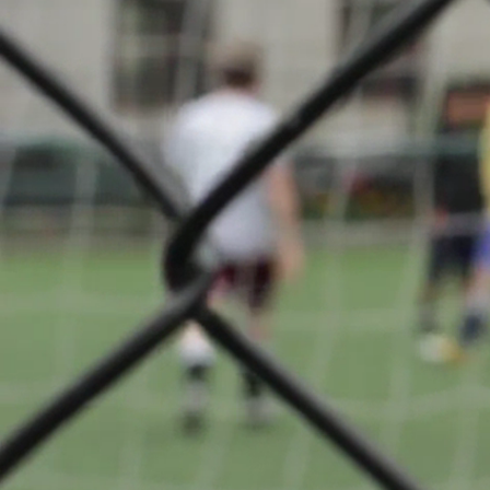
Dames L
Über diese Seite
F.C.
Déifferdeng
zurück