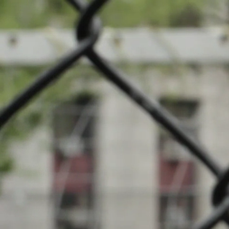
News
Turn
Veranstaltungen
INFOS
Lokale Clubs
21.10.2023
20:00
Stade Municip
Suche