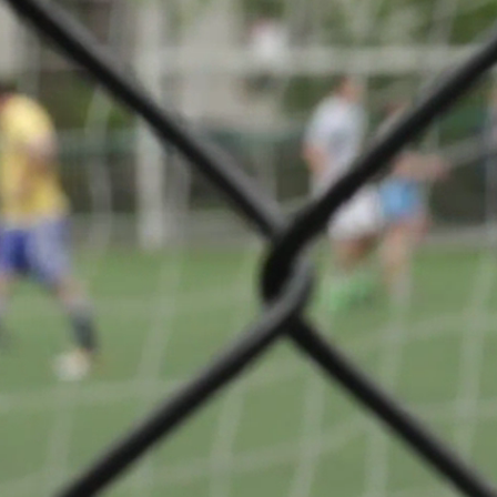
igue 1
Teilen
VS
Racing FC
Union
 03
Luxembourg