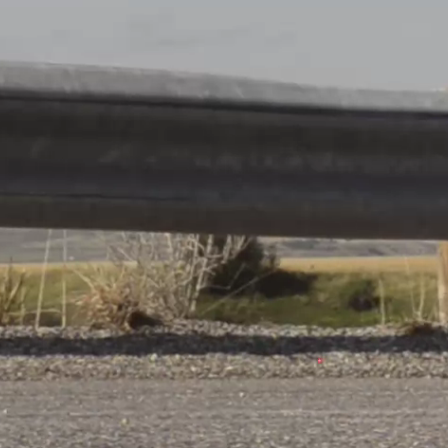
igue 1
Partager
VS
Racing FC
Union
 03
Luxembourg