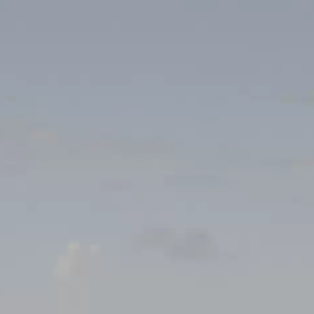
mpionnat: Football
al (Terrain synthétique)