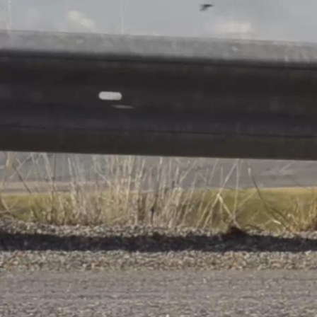
Dames L
A propos
F.C.
Déifferdeng
retour