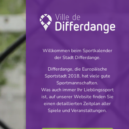
Turnier: Football
INFOS
Willkommen beim Sportkalender
der Stadt Differdange.
19.04.2026
Differdange, die Europäische
16:00
Sportstadt 2018, hat viele gute
Stade Municipal
Sportmannschaften.
Was auch immer Ihr Lieblingssport
BGL Ligue
ist, auf unserer Website finden Sie
Teilen
einen detaillierten Zeitplan aller
Spiele und Veranstaltungen.