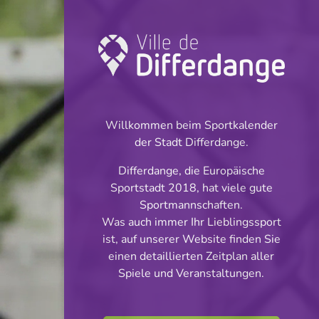
Turnier: Football
INFOS
Willkommen beim Sportkalender
der Stadt Differdange.
28.04.2024
Differdange, die Europäische
16:00
Sportstadt 2018, hat viele gute
Stade Jos Haupert (Terrain
Sportmannschaften.
synthétique)
Was auch immer Ihr Lieblingssport
ist, auf unserer Website finden Sie
Cadets Cl 2 S 2
einen detaillierten Zeitplan aller
Teilen
Spiele und Veranstaltungen.
Phase 3