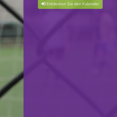
Entdecken Sie den Kalender
F.C. Progrès Niederkorn
VS
Yellow Boys Weiler-la-Tour
zurück