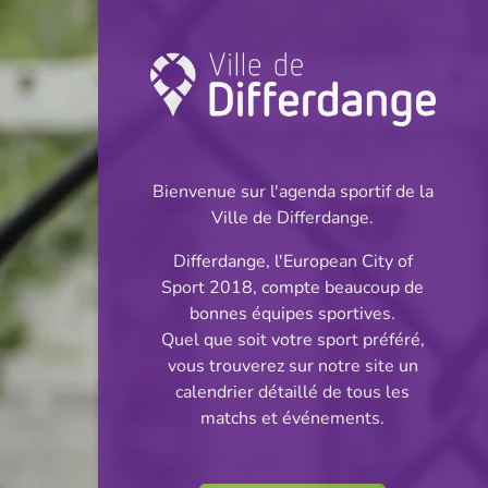
Championnat:
Football
Bienvenue sur l'agenda sportif de la
INFOS
Ville de Differdange.
Differdange, l'European City of
28.04.2024
Sport 2018, compte beaucoup de
16:00
bonnes équipes sportives.
Stade Jos Haupert (Terrain
Quel que soit votre sport préféré,
synthétique)
vous trouverez sur notre site un
calendrier détaillé de tous les
Cadets Cl 2 S 2
matchs et événements.
Partager
Phase 3