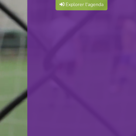
Explorer l'agenda
F.C. Progrès Niederkorn
VS
Yellow Boys Weiler-la-Tour
retour