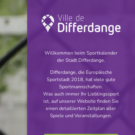
Turnier: Football
INFOS
Willkommen beim Sportkalender
der Stadt Differdange.
24.02.2024
Differdange, die Europäische
16:00
Sportstadt 2018, hat viele gute
Stade Municipal (Terrain synthétique)
Sportmannschaften.
Was auch immer Ihr Lieblingssport
Minimes Cl 1 Phase
ist, auf unserer Website finden Sie
Teilen
einen detaillierten Zeitplan aller
3
Spiele und Veranstaltungen.