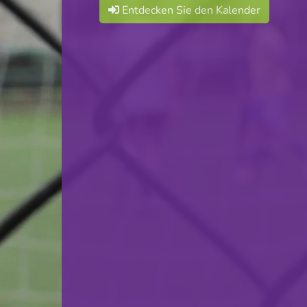
Entdecken Sie den Kalender
F.C. Déifferdeng 03
VS
CS Fola Esch-Alzette
zurück
© Ville de Differdange