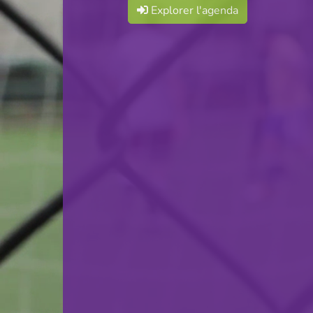
Explorer l'agenda
F.C. Déifferdeng 03
VS
CS Fola Esch-Alzette
retour