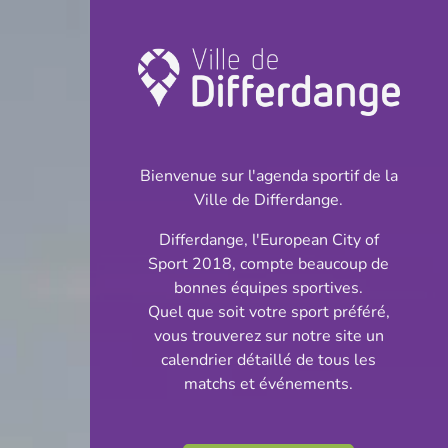
Août 2025
Autre
Championnat
Bienvenue sur l'agenda sportif de la
Compétition
Coupe
Ville de Differdange.
Fête sportive
Gala
Differdange, l'European City of
Sport 2018, compte beaucoup de
bonnes équipes sportives.
03.08.2025
Quel que soit votre sport préféré,
16:00
vous trouverez sur notre site un
calendrier détaillé de tous les
Stade Municipal
matchs et événements.
BGL Ligue