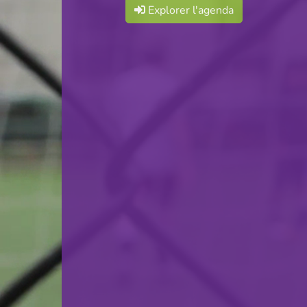
Explorer l'agenda
BGL Ligue
F.C. Déifferdeng 03
29.08.2026
14:00
Terrain Pétanque Lasauvage
Championnat National D2
Club Bouliste Lasauvage