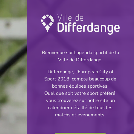
Août 2026
Autre
Championnat
Bienvenue sur l'agenda sportif de la
Compétition
Coupe
Ville de Differdange.
Fête sportive
Gala
Differdange, l'European City of
Montrer les événements passés
Sport 2018, compte beaucoup de
bonnes équipes sportives.
Quel que soit votre sport préféré,
vous trouverez sur notre site un
calendrier détaillé de tous les
09.08.2026
matchs et événements.
16:00
Stade Municipal