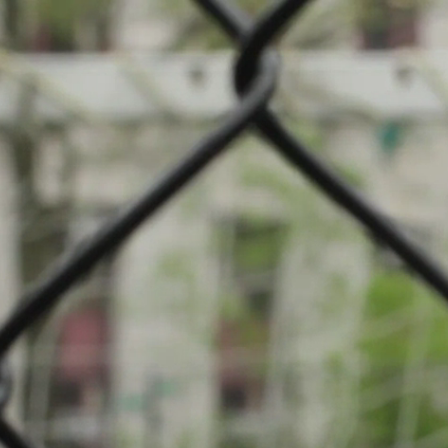
mpionnat: Football
t