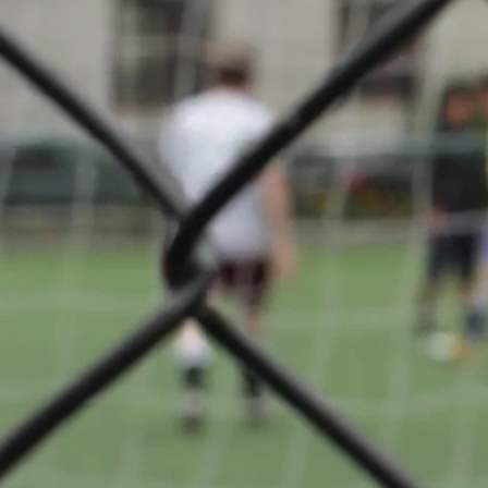
Réserves
Série 4
A propos
F.C. Luna
Oberkor
retour