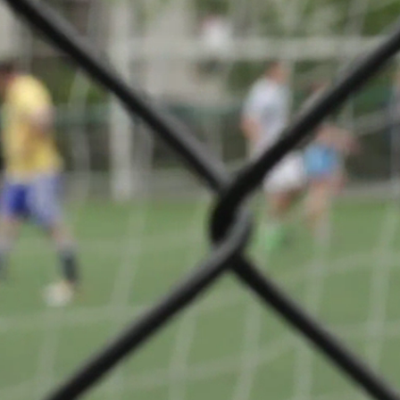
 Classe 4
Partager
VS
AS La Jeunesse
n
d'Esch/Alzette