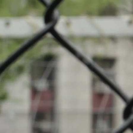
Nouveautés
Cha
Evénements
INFOS
Clubs locaux
29.08.2025
20:00
Stade Jamine
Recherche