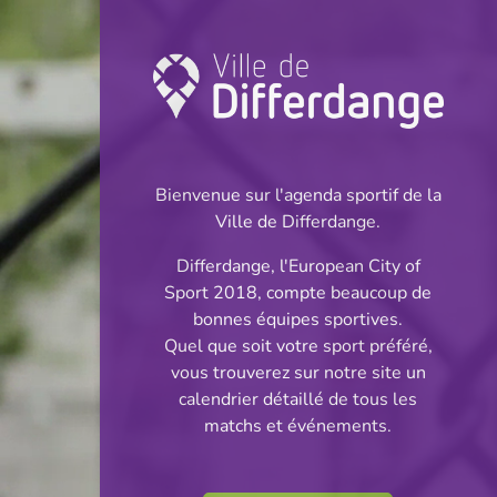
Championnat:
Football
Bienvenue sur l'agenda sportif de la
INFOS
Ville de Differdange.
Differdange, l'European City of
15.10.2023
Sport 2018, compte beaucoup de
11:00
bonnes équipes sportives.
Stade Jos Haupert (Terrain
Quel que soit votre sport préféré,
synthétique)
vous trouverez sur notre site un
calendrier détaillé de tous les
Jeunes Filles Cl 2 S
matchs et événements.
Partager
2 Tour 1