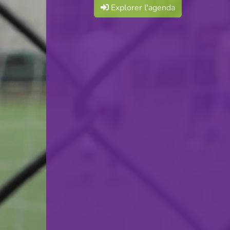
Explorer l'agenda
F.C. Progrès Niederkorn
VS
FC Kehlen
retour