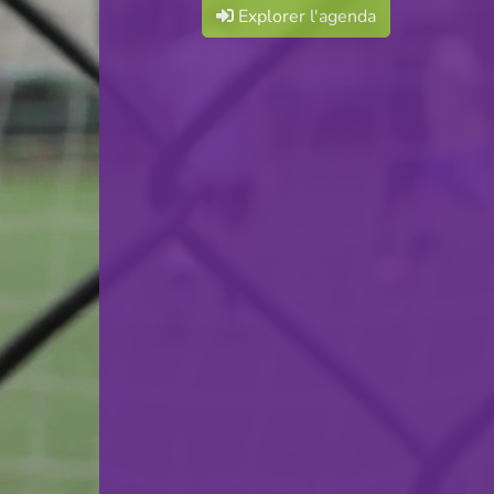
Explorer l'agenda
F.C. Progrès Niederkorn
VS
F91 Dudelange
retour
© Ville de Differdange