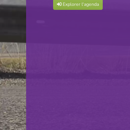
Explorer l'agenda
F.C. Luna Oberkorn
VS
Red Star Merl-Belair
retour
© Ville de Differdange