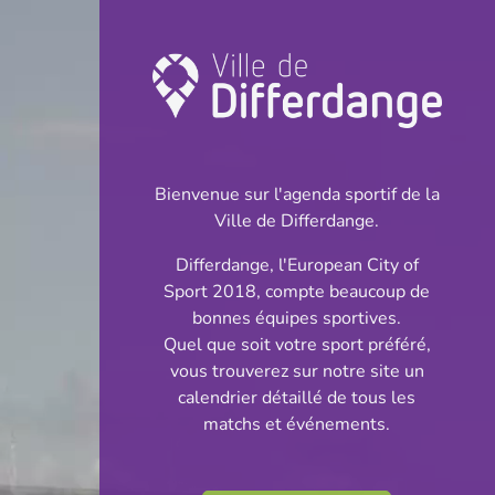
Championnat:
Football
Bienvenue sur l'agenda sportif de la
INFOS
Ville de Differdange.
Differdange, l'European City of
28.04.2024
Sport 2018, compte beaucoup de
16:00
bonnes équipes sportives.
Stade Jaminet
Quel que soit votre sport préféré,
vous trouverez sur notre site un
Division 1 - Série 2
calendrier détaillé de tous les
Partager
matchs et événements.