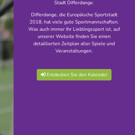
Stadt Differdange.
Differdange, die Europäische Sportstadt
2018, hat viele gute Sportmannschaften.
Was auch immer Ihr Lieblingssport ist, auf
unserer Website finden Sie einen
detaillierten Zeitplan aller Spiele und
Veranstaltungen.
Entdecken Sie den Kalender