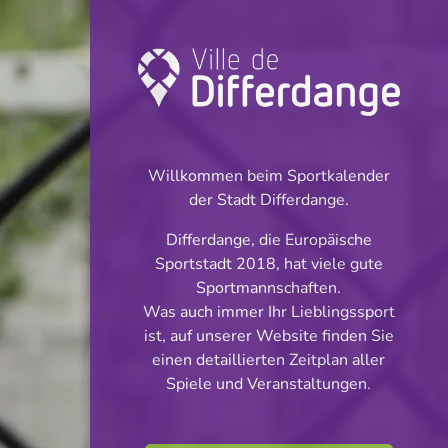
Turnier: Football
INFOS
Willkommen beim Sportkalender
der Stadt Differdange.
14.10.2023
Differdange, die Europäische
15:00
Sportstadt 2018, hat viele gute
Stade Thillenberg
Sportmannschaften.
Was auch immer Ihr Lieblingssport
Juniors Cl 2 S 2
ist, auf unserer Website finden Sie
Teilen
einen detaillierten Zeitplan aller
Phase 1
Spiele und Veranstaltungen.