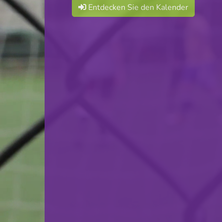
Entdecken Sie den Kalender
F.C. Déifferdeng 03
VS
SC Bettembourg
zurück
© Ville de Differdange