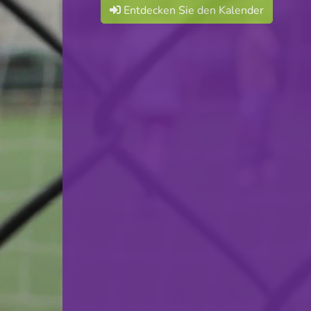
Entdecken Sie den Kalender
Cercle Sportif Oberkorn
VS
Red Star Merl-Belair
zurück
© Ville de Differdange