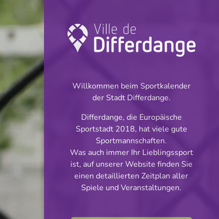
Turnier: Football
INFOS
Willkommen beim Sportkalender
der Stadt Differdange.
16.09.2023
Differdange, die Europäische
19:00
Sportstadt 2018, hat viele gute
Stade du Woiwer
Sportmannschaften.
Was auch immer Ihr Lieblingssport
Réserves Classe 3
ist, auf unserer Website finden Sie
Teilen
einen detaillierten Zeitplan aller
Série 3
Spiele und Veranstaltungen.