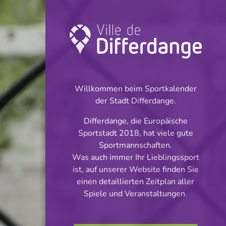
Turnier: Football
INFOS
Willkommen beim Sportkalender
der Stadt Differdange.
17.09.2023
Differdange, die Europäische
16:00
Sportstadt 2018, hat viele gute
Stade des Mineurs
Sportmannschaften.
Was auch immer Ihr Lieblingssport
Division 2 - Série 2
ist, auf unserer Website finden Sie
Teilen
einen detaillierten Zeitplan aller
Spiele und Veranstaltungen.