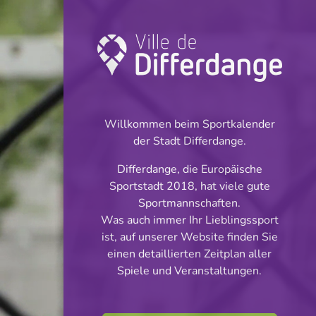
Turnier: Football
INFOS
Willkommen beim Sportkalender
der Stadt Differdange.
21.04.2024
Differdange, die Europäische
16:00
Sportstadt 2018, hat viele gute
Stade Jaminet
Sportmannschaften.
Was auch immer Ihr Lieblingssport
Division 1 - Série 2
ist, auf unserer Website finden Sie
Teilen
einen detaillierten Zeitplan aller
Spiele und Veranstaltungen.