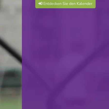
Entdecken Sie den Kalender
09.05.2023
09:00
Stade Jaminet
Coupe Nardecchia
Teilen
Jean
Teilnehmende Clubs: