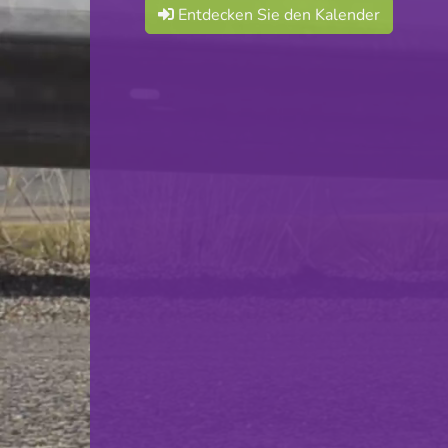
Entdecken Sie den Kalender
Red Boys Differdange
VS
HB Dudelange
zurück