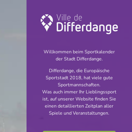
Turnier: Handball
INFOS
Willkommen beim Sportkalender
der Stadt Differdange.
23.05.2026
Differdange, die Europäische
20:15
Sportstadt 2018, hat viele gute
Centre sportif John Scheuren -
Sportmannschaften.
Oberkorn
Was auch immer Ihr Lieblingssport
ist, auf unserer Website finden Sie
AXA League Männer
einen detaillierten Zeitplan aller
Teilen
Spiele und Veranstaltungen.
Playoff Titre