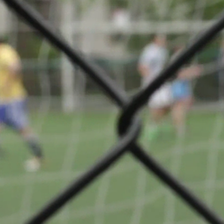
 Classe 2 Série
Teilen
VS
tif
Union
n
Remich/Bous