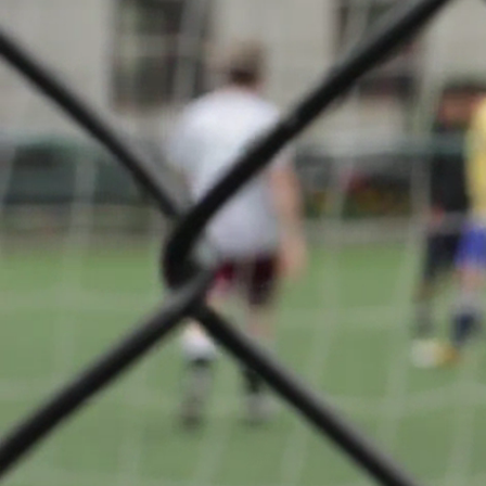
Réserves
2
Über diese Seite
Cercle Spor
Oberkor
zurück