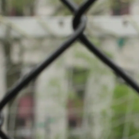
ier: Football
iwer