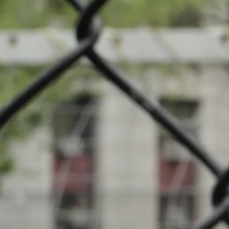
News
Turn
Veranstaltungen
INFOS
Lokale Clubs
11.05.2026
20:00
Stade du Wo
Suche