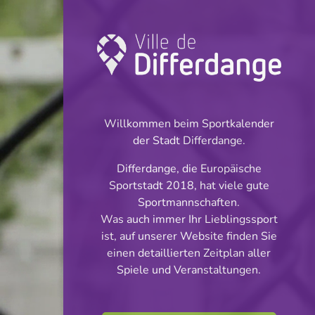
Turnier: Handball
INFOS
Willkommen beim Sportkalender
der Stadt Differdange.
02.05.2026
Differdange, die Europäische
14:00
Sportstadt 2018, hat viele gute
Centre sportif John Scheuren -
Sportmannschaften.
Oberkorn
Was auch immer Ihr Lieblingssport
ist, auf unserer Website finden Sie
U15 Jongen Playoff
einen detaillierten Zeitplan aller
Teilen
Spiele und Veranstaltungen.
Titre