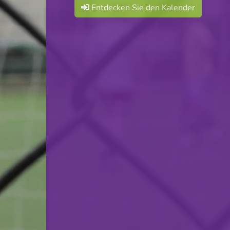
Entdecken Sie den Kalender
Red Boys Differdange
VS
HB Dudelange
zurück