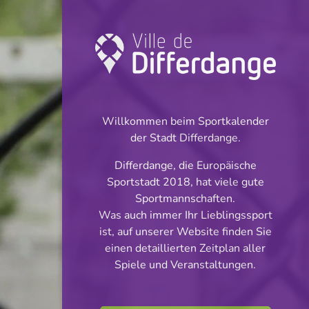
Turnier: Handball
INFOS
Willkommen beim Sportkalender
der Stadt Differdange.
03.05.2026
Differdange, die Europäische
14:00
Sportstadt 2018, hat viele gute
Centre sportif John Scheuren -
Sportmannschaften.
Oberkorn
Was auch immer Ihr Lieblingssport
ist, auf unserer Website finden Sie
Playoff Promotioun
einen detaillierten Zeitplan aller
Teilen
Spiele und Veranstaltungen.
Fraen