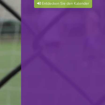
Entdecken Sie den Kalender
Red Boys Differdange
VS
Mersch 75
zurück