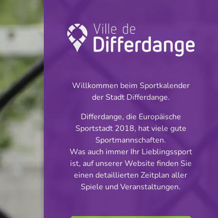
Turnier: Football
INFOS
Willkommen beim Sportkalender
der Stadt Differdange.
04.05.2026
Differdange, die Europäische
20:00
Sportstadt 2018, hat viele gute
Stade du Woiwer
Sportmannschaften.
Was auch immer Ihr Lieblingssport
Réserves Classe 4
ist, auf unserer Website finden Sie
Teilen
einen detaillierten Zeitplan aller
Série 4
Spiele und Veranstaltungen.