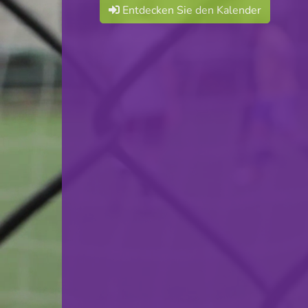
Entdecken Sie den Kalender
Cercle Sportif Oberkorn
VS
CS Sanem
zurück
© Ville de Differdange