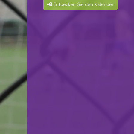
Entdecken Sie den Kalender
F.C. Progrès Niederkorn
VS
CS Fola Esch-Alzette
zurück
© Ville de Differdange