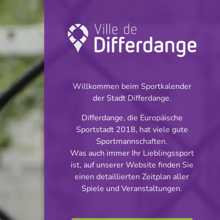
Turnier: Football
INFOS
Willkommen beim Sportkalender
der Stadt Differdange.
06.09.2025
Differdange, die Europäische
19:00
Sportstadt 2018, hat viele gute
Stade Jos Haupert (Terrain
Sportmannschaften.
synthétique)
Was auch immer Ihr Lieblingssport
ist, auf unserer Website finden Sie
Dames Ligue 2
einen detaillierten Zeitplan aller
Teilen
Spiele und Veranstaltungen.