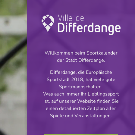
Coupe: Football
INFOS
Willkommen beim Sportkalender
der Stadt Differdange.
05.09.2025
Differdange, die Europäische
20:00
Sportstadt 2018, hat viele gute
Stade des Mineurs
Sportmannschaften.
Was auch immer Ihr Lieblingssport
Coupe de
ist, auf unserer Website finden Sie
Teilen
einen detaillierten Zeitplan aller
Luxembourg - tour 1
Spiele und Veranstaltungen.