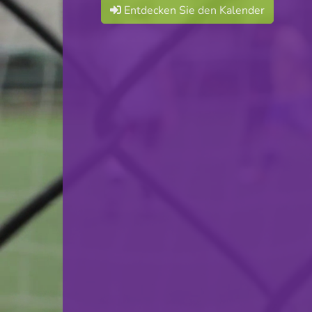
Entdecken Sie den Kalender
F.C. Minière Lasauvage
VS
Etoile Sportive Clemency
zurück
© Ville de Differdange