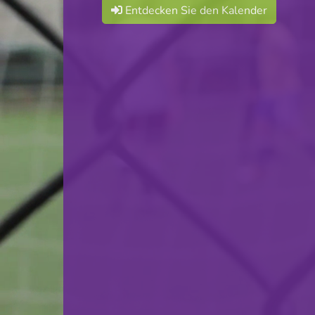
Entdecken Sie den Kalender
Red Boys Differdange
VS
Espérance Rumelange
zurück
© Ville de Differdange