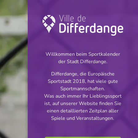
Turnier: Handball
INFOS
Willkommen beim Sportkalender
der Stadt Differdange.
06.09.2025
Differdange, die Europäische
20:15
Sportstadt 2018, hat viele gute
Centre sportif John Scheuren -
Sportmannschaften.
Oberkorn
Was auch immer Ihr Lieblingssport
ist, auf unserer Website finden Sie
AXA League Männer
einen detaillierten Zeitplan aller
Teilen
Spiele und Veranstaltungen.