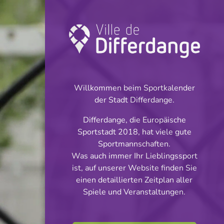
Turnier: Football
INFOS
Willkommen beim Sportkalender
der Stadt Differdange.
27.04.2025
Differdange, die Europäische
16:00
Sportstadt 2018, hat viele gute
Stade Municipal
Sportmannschaften.
Was auch immer Ihr Lieblingssport
BGL Ligue
ist, auf unserer Website finden Sie
Teilen
einen detaillierten Zeitplan aller
Spiele und Veranstaltungen.