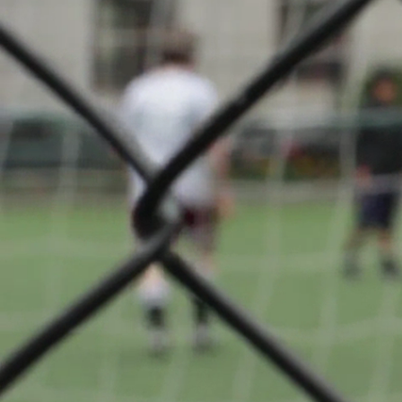
Scolaires
2
Über diese Seite
Cercle Spor
Oberkor
zurück