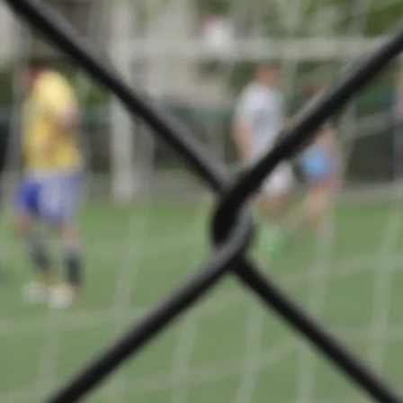
 Cl 5 S 6 Phase
Teilen
VS
tif
FC Schifflange
n
95