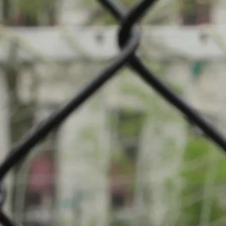
ier: Football
iwer