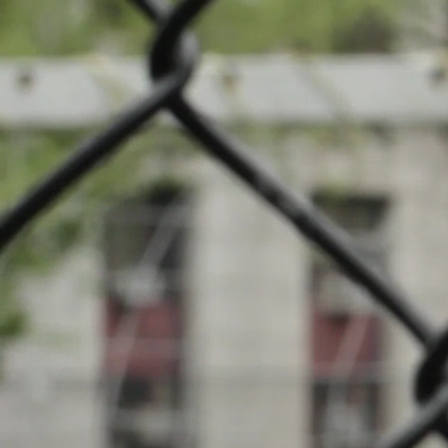
News
Turn
Veranstaltungen
INFOS
Lokale Clubs
07.12.2024
16:00
Stade du Wo
Suche