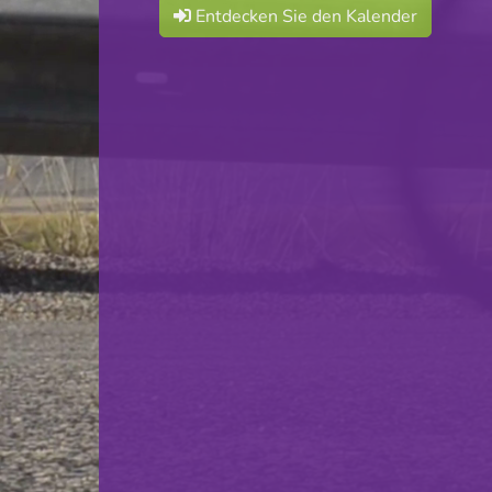
Entdecken Sie den Kalender
Red Boys Differdange
VS
HC Standard
zurück
© Ville de Differdange