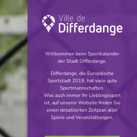
Turnier: Handball
INFOS
Willkommen beim Sportkalender
der Stadt Differdange.
08.12.2024
Differdange, die Europäische
14:00
Sportstadt 2018, hat viele gute
Hall polyvalent et sportif Rodange
Sportmannschaften.
Was auch immer Ihr Lieblingssport
U17 Meedercher
ist, auf unserer Website finden Sie
Teilen
einen detaillierten Zeitplan aller
Spiele und Veranstaltungen.