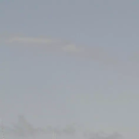
News
Tur
Veranstaltungen
INFOS
Lokale Clubs
20.10.2024
09:30
Centre Sport
Suche