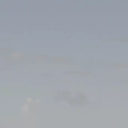
nier: Badminton
if Fousbann