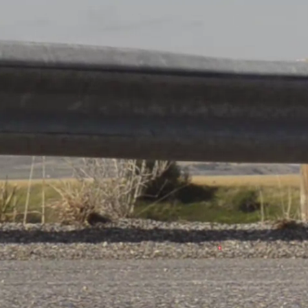
 Division 2
Teilen
VS
n
Badminton
Club Européen
ge
© Ville de Differdange