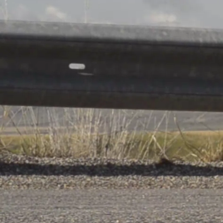
SENIOR –
Über diese Seite
Badminto
Club
Differdan
zurück