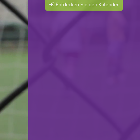
Entdecken Sie den Kalender
BBC Kordall Steelers
VS
BC Mess
zurück
© Ville de Differdange