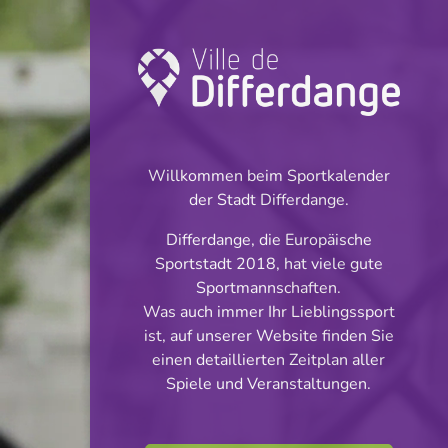
Turnier:
Basketball
Willkommen beim Sportkalender
INFOS
der Stadt Differdange.
Differdange, die Europäische
05.10.2024
Sportstadt 2018, hat viele gute
17:15
Sportmannschaften.
Hall polyvalent et sportif Rodange
Was auch immer Ihr Lieblingssport
ist, auf unserer Website finden Sie
W-Nationale 2:Tour
einen detaillierten Zeitplan aller
Teilen
Spiele und Veranstaltungen.
qualificatif