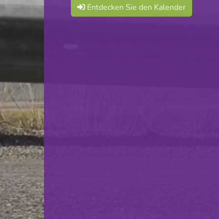
Entdecken Sie den Kalender
BBC Kordall Steelers
VS
Amicale Steesel
zurück