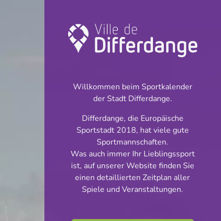
Turnier:
Basketball
Willkommen beim Sportkalender
INFOS
der Stadt Differdange.
Differdange, die Europäische
29.09.2024
Sportstadt 2018, hat viele gute
16:00
Sportmannschaften.
Centre Sportif Fousbann
Was auch immer Ihr Lieblingssport
ist, auf unserer Website finden Sie
W-U16 Division
einen detaillierten Zeitplan aller
Teilen
Spiele und Veranstaltungen.
4:Phase 1