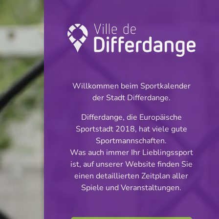
Turnier: Football
INFOS
Willkommen beim Sportkalender
der Stadt Differdange.
14.09.2024
Differdange, die Europäische
16:30
Sportstadt 2018, hat viele gute
Stade Municipal (Terrain synthétique)
Sportmannschaften.
Was auch immer Ihr Lieblingssport
Scolaires Cl 3 S 4
ist, auf unserer Website finden Sie
Teilen
einen detaillierten Zeitplan aller
Phase 1
Spiele und Veranstaltungen.