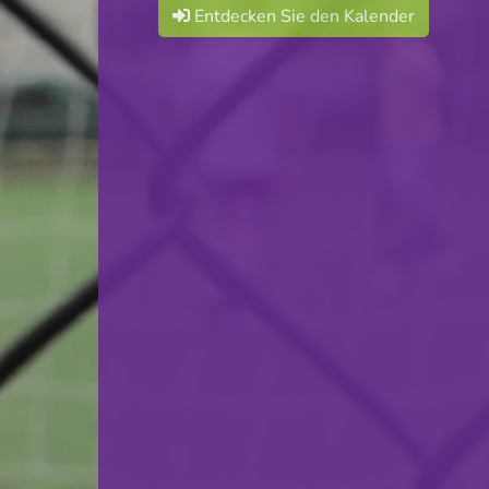
Entdecken Sie den Kalender
F.C. Déifferdeng 03
VS
F91 Dudelange
zurück
© Ville de Differdange