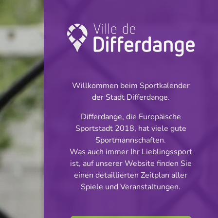
Turnier: Football
INFOS
Willkommen beim Sportkalender
der Stadt Differdange.
25.02.2024
Differdange, die Europäische
14:00
Sportstadt 2018, hat viele gute
Stade Municipal (Terrain synthétique)
Sportmannschaften.
Was auch immer Ihr Lieblingssport
Cadets Cl 2 S 2
ist, auf unserer Website finden Sie
Teilen
einen detaillierten Zeitplan aller
Phase 3
Spiele und Veranstaltungen.