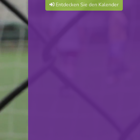
Entdecken Sie den Kalender
F.C. Déifferdeng 03
VS
F.C. Progrès Niederkorn
zurück
© Ville de Differdange