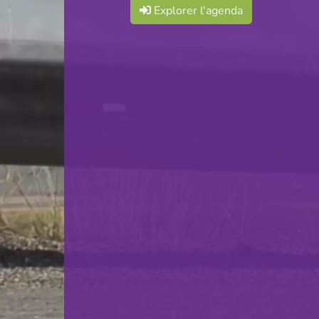
Explorer l'agenda
BGL Ligue
F.C. Déifferdeng 03
29.08.2026
14:00
Terrain Pétanque Lasauvage
Championnat National D2
Club Bouliste Lasauvage