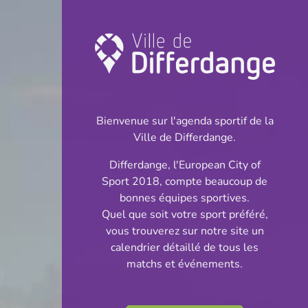
Août 2026
Autre
Championnat
Bienvenue sur l'agenda sportif de la
Compétition
Coupe
Ville de Differdange.
Fête sportive
Gala
Differdange, l'European City of
Montrer les événements passés
Sport 2018, compte beaucoup de
bonnes équipes sportives.
Quel que soit votre sport préféré,
vous trouverez sur notre site un
calendrier détaillé de tous les
09.08.2026
matchs et événements.
16:00
Stade Municipal