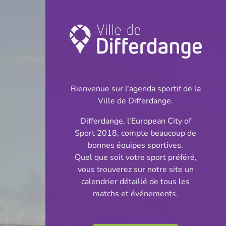
Coupe: Football
INFOS
Bienvenue sur l'agenda sportif de la
Ville de Differdange.
09.12.2023
Differdange, l'European City of
17:00
Sport 2018, compte beaucoup de
Stade Municipal (Terrain synthétique)
bonnes équipes sportives.
Quel que soit votre sport préféré,
Coupe des Dames
vous trouverez sur notre site un
Partager
calendrier détaillé de tous les
- 1/8 de Finale
matchs et événements.