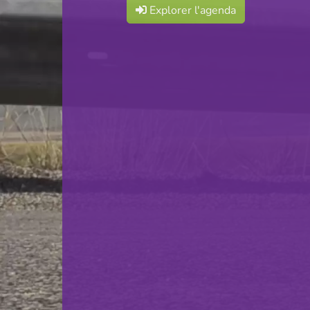
Explorer l'agenda
F.C. Déifferdeng 03
VS
Koeppchen Wormeldange
retour
© Ville de Differdange