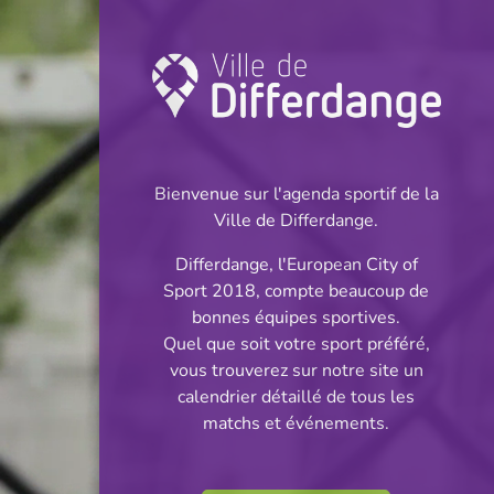
Coupe: Basketball
INFOS
Bienvenue sur l'agenda sportif de la
Ville de Differdange.
11.11.2023
Differdange, l'European City of
15:30
Sport 2018, compte beaucoup de
Centre Sportif Fousbann
bonnes équipes sportives.
Quel que soit votre sport préféré,
Coupe des Cadets
vous trouverez sur notre site un
Partager
calendrier détaillé de tous les
matchs et événements.