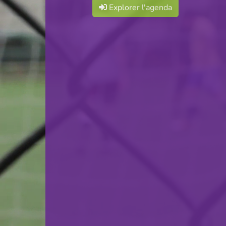
Explorer l'agenda
Cercle Sportif Oberkorn
VS
FC Ehlerange
retour
© Ville de Differdange