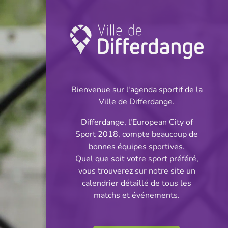
Championnat:
Football
Bienvenue sur l'agenda sportif de la
INFOS
Ville de Differdange.
Differdange, l'European City of
18.05.2024
Sport 2018, compte beaucoup de
18:00
bonnes équipes sportives.
Stade du Woiwer
Quel que soit votre sport préféré,
vous trouverez sur notre site un
Division 2 - Série 2
calendrier détaillé de tous les
Partager
matchs et événements.