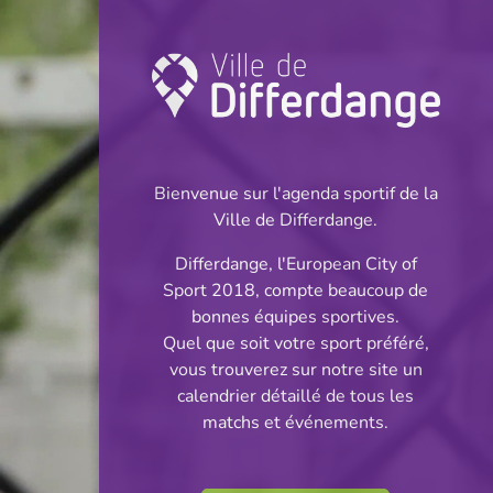
Championnat:
Football
Bienvenue sur l'agenda sportif de la
INFOS
Ville de Differdange.
Differdange, l'European City of
14.04.2024
Sport 2018, compte beaucoup de
16:00
bonnes équipes sportives.
Stade des Mineurs
Quel que soit votre sport préféré,
vous trouverez sur notre site un
Division 2 - Série 2
calendrier détaillé de tous les
Partager
matchs et événements.