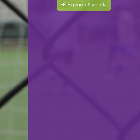
Explorer l'agenda
F.C. Déifferdeng 03
VS
Swift Hesperange
retour
© Ville de Differdange