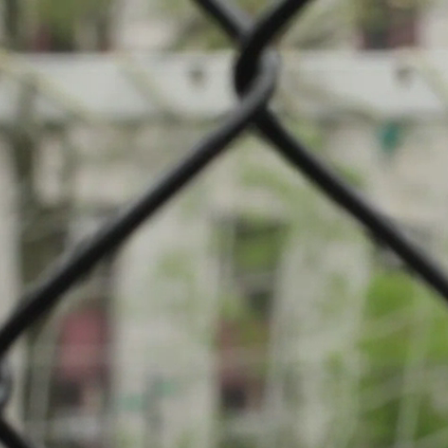
mpionnat: Football
iwer