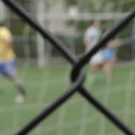
2 Série 2
Partager
VS
tif
Etoile Sportive
n
Clemency
© Ville de Differdange