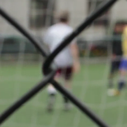
Division 
A propos
Cercle Spor
Oberkor
retour