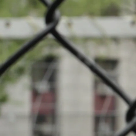
Nouveautés
Cha
Evénements
INFOS
Clubs locaux
19.03.2023
16:00
Stade du Wo
Recherche