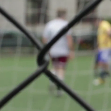
Division 
A propos
Cercle Spor
Oberkor
retour