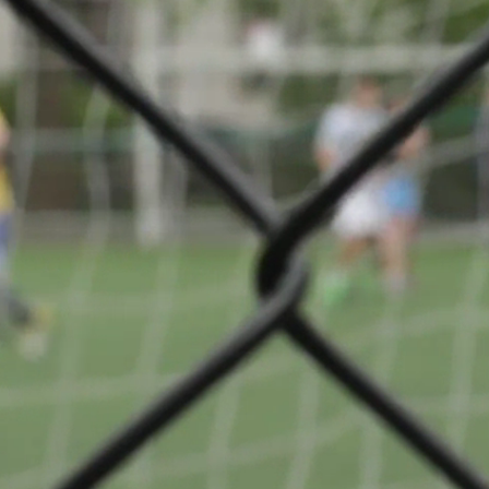
1 Série 2
Partager
VS
tif
CS
n
Grevenmacher
© Ville de Differdange