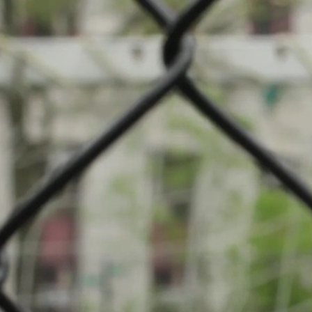
mpionnat: Football
iwer