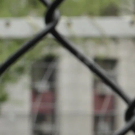
Nouveautés
Cha
Evénements
INFOS
Clubs locaux
17.05.2026
16:00
Stade du Wo
Recherche