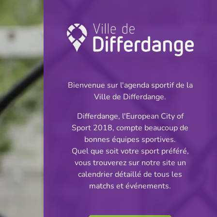
Coupe: Football
INFOS
Bienvenue sur l'agenda sportif de la
Ville de Differdange.
09.09.2025
Differdange, l'European City of
20:00
Sport 2018, compte beaucoup de
Stade Thillenberg
bonnes équipes sportives.
Quel que soit votre sport préféré,
Coupe des Seniors
vous trouverez sur notre site un
Partager
calendrier détaillé de tous les
Réserves - tour préliminaire
matchs et événements.