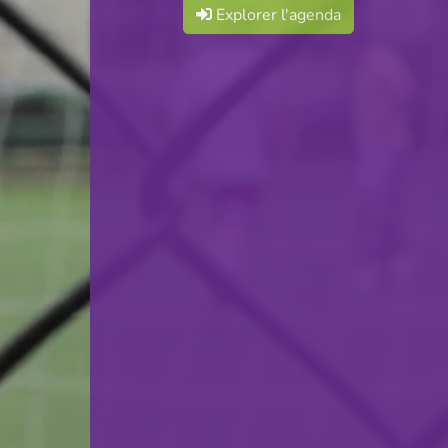
Explorer l'agenda
F.C. Déifferdeng 03
VS
Green-Boys 77 Harlange-
Tarchamps
retour