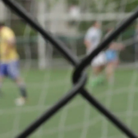
ns League -
Partager
fying round
VS
FC Drita
 03
(Kosovo)