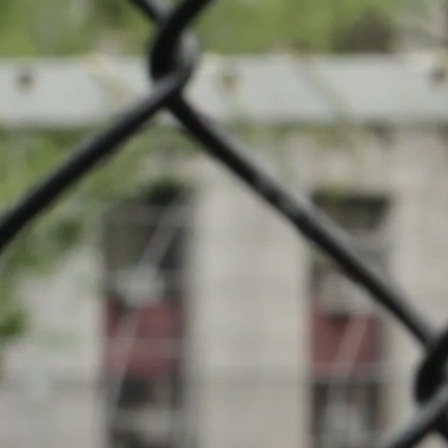
Nouveautés
Cou
Evénements
INFOS
Clubs locaux
15.07.2025
20:00
Stade Munici
Recherche