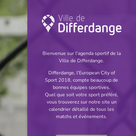
Coupe: Handball
INFOS
Bienvenue sur l'agenda sportif de la
Ville de Differdange.
07.06.2025
Differdange, l'European City of
17:00
Sport 2018, compte beaucoup de
Centre sportif John Scheuren -
bonnes équipes sportives.
Oberkorn
Quel que soit votre sport préféré,
vous trouverez sur notre site un
Coupe U21
calendrier détaillé de tous les
Partager
matchs et événements.
Männer - Finale