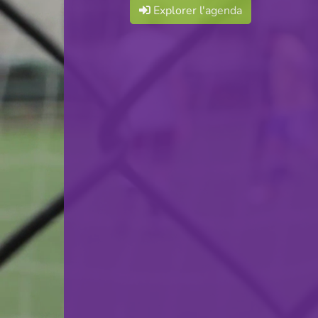
Explorer l'agenda
Handball Esch
VS
Handball Kaërjeng
retour