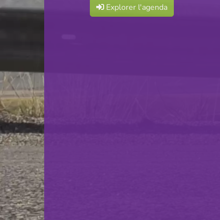
Explorer l'agenda
F.C. Déifferdeng 03
VS
Racing FC Union Luxembourg
retour
© Ville de Differdange